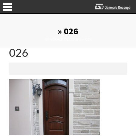
» 026
GÉNÉRALE DÉCOUPE
>
026
026