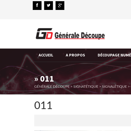
ACCUEIL
A PROPOS
DÉCOUPAGE NUM
» 011
GÉNÉRALE DÉCOUPE
>
SIGNATÉTIQUE
>
SIGNALÉTIQUE
>
011