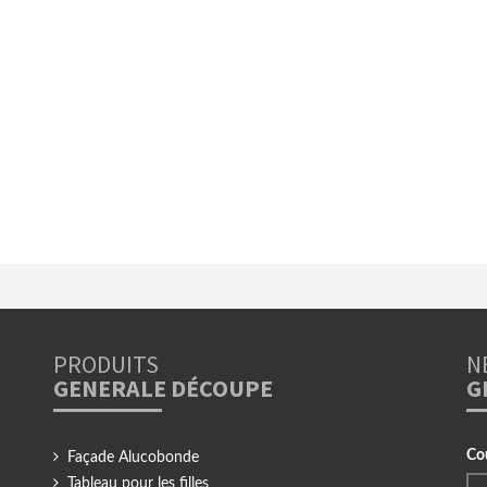
PRODUITS
N
GENERALE DÉCOUPE
G
Co
Façade Alucobonde
Tableau pour les filles