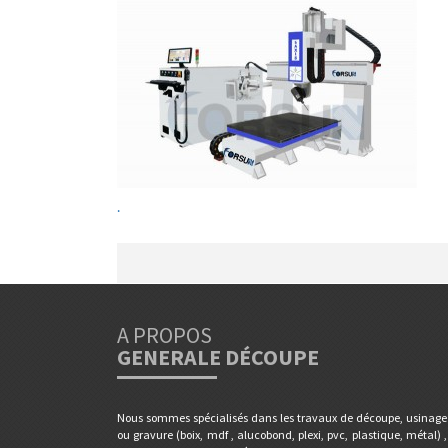
.
A PROPOS
GENERALE DÉCOUPE
Nous sommes spécialisés dans les travaux de découpe, usinage
ou gravure (boix, mdf , alucobond, plexi, pvc, plastique, métal) ,