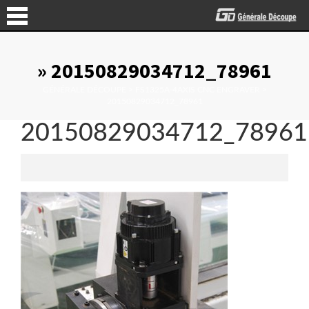
» 20150829034712_78961
GÉNÉRALE DÉCOUPE
>
FS1325A-4AXIS CNC ENGRAVER
>
20150829034712_78961
20150829034712_78961