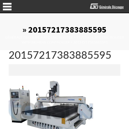
» 20157217383885595
GÉNÉRALE DÉCOUPE
>
ATC CNC ROUTER
>
FS2130C-L ATC CNC ROUTER
WITH SIEMENS CONTROLLER
>
20157217383885595
20157217383885595