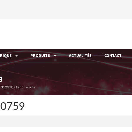
ÉRIQUE
PRODUITS
ACTUALITÉS
CONTACT
9
131231071255_70759
70759