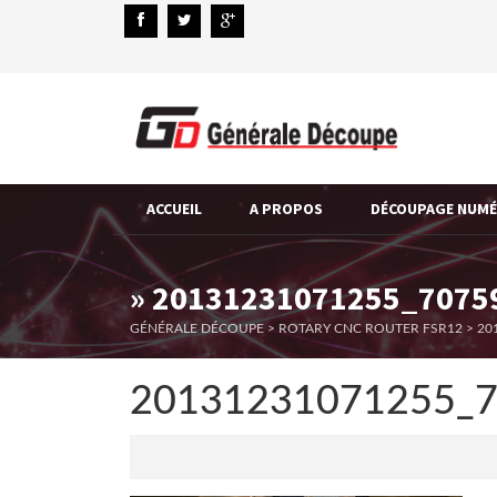
ACCUEIL
A PROPOS
DÉCOUPAGE NUM
» 20131231071255_7075
GÉNÉRALE DÉCOUPE
>
ROTARY CNC ROUTER FSR12
>
20
20131231071255_