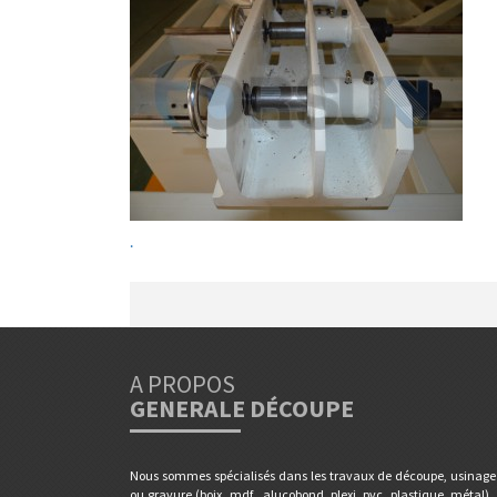
.
A PROPOS
GENERALE DÉCOUPE
Nous sommes spécialisés dans les travaux de découpe, usinage
ou gravure (boix, mdf , alucobond, plexi, pvc, plastique, métal) ,