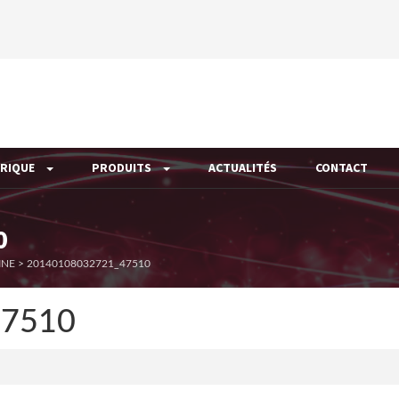
ÉRIQUE
PRODUITS
ACTUALITÉS
CONTACT
0
INE
>
20140108032721_47510
47510