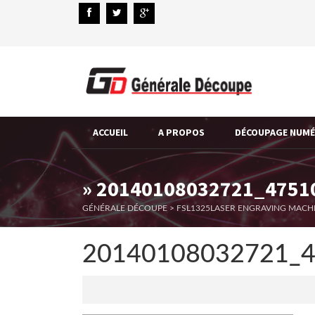
ACCUEIL
A PROPOS
DÉCOUPAGE NUM
» 20140108032721_4751
GÉNÉRALE DÉCOUPE
>
FSL1325LASER ENGRAVING MACH
20140108032721_