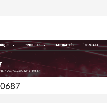
ÉRIQUE
PRODUITS
ACTUALITÉS
CONTACT
7
INE
>
20140102093241_30687
30687