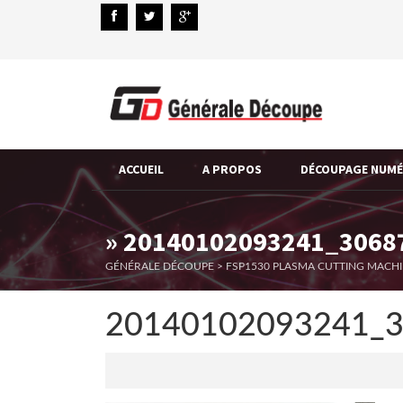
ACCUEIL
A PROPOS
DÉCOUPAGE NUM
» 20140102093241_3068
GÉNÉRALE DÉCOUPE
>
FSP1530 PLASMA CUTTING MACH
20140102093241_