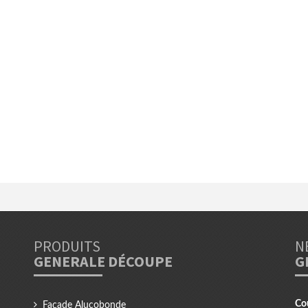
PRODUITS
N
GENERALE DÉCOUPE
G
Co
Façade Alucobonde